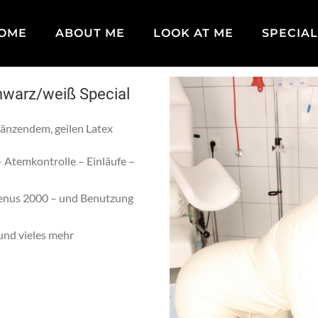
OME
ABOUT ME
LOOK AT ME
SPECIAL
hwarz/weiß Special
länzendem, geilen Latex
 Atemkontrolle – Einläufe –
Venus 2000 – und Benutzung
nd vieles mehr