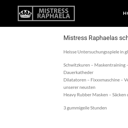
Suchen
nach:
H
Mistress Raphaelas sc
Heisse Untersuchungsspiele in g
Schwitzkuren – Maskentraining –
Dauerkatheder
Dilatatoren – Fixxxmaschine – 
unserer neusten
Heavy Rubber Masken – Säcken u
3 gummigeile Stunden