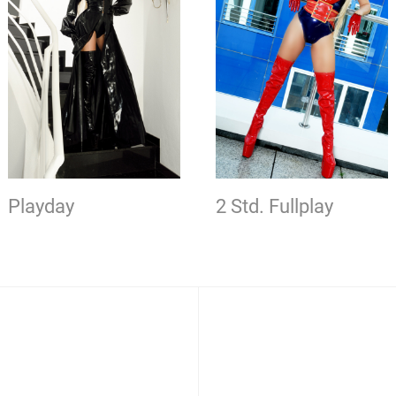
Playday
2 Std. Fullplay