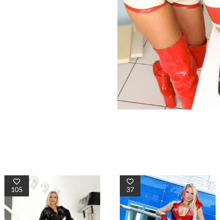
105
37